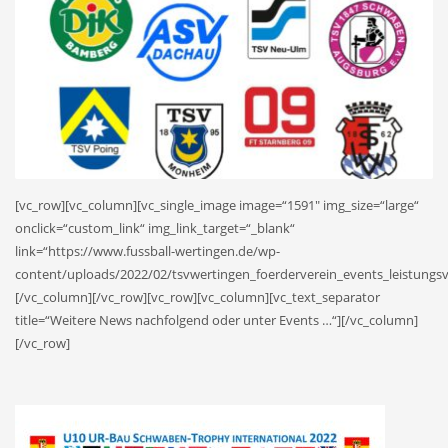
[vc_row][vc_column][vc_single_image image=“1591″ img_size=“large“
onclick=“custom_link“ img_link_target=“_blank“
link=“https://www.fussball-wertingen.de/wp-
content/uploads/2022/02/tsvwertingen_foerderverein_events_leistungsve
[/vc_column][/vc_row][vc_row][vc_column][vc_text_separator
title=“Weitere News nachfolgend oder unter Events …“][/vc_column]
[/vc_row]