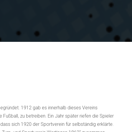
gegründet. 1912 gab es innerhalb dieses Vereins
ßball, zu betreiben. Ein Jahr später riefen die Spieler
 dass sich 1920 der Sportverein für selbständig erklärte.