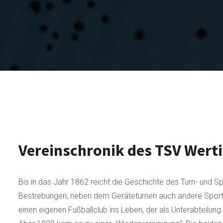
Vereinschronik des TSV Wert
Bis in das Jahr 1862 reicht die Geschichte des Turn- und 
Bestrebungen, neben dem Geräteturnen auch andere Sportart
einen eigenen Fußballclub ins Leben, der als Unterabteilung 