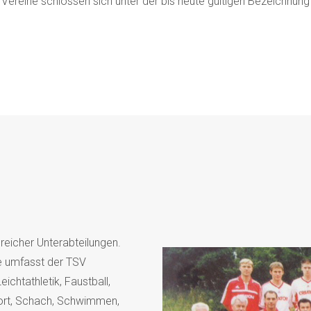
 Vereine schlossen sich unter der bis heute gültigen Bezeichnu
reicher Unterabteilungen.
e umfasst der TSV
ichtathletik, Faustball,
sport, Schach, Schwimmen,