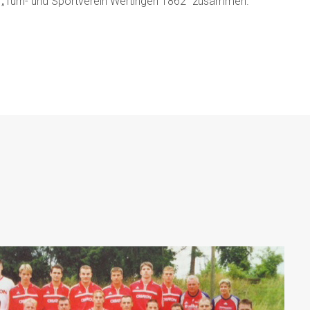
ng „Turn- und Sportverein Wertingen 1862“ zusammen.