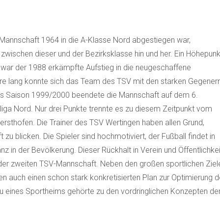
annschaft 1964 in die A-Klasse Nord abgestiegen war,
wischen dieser und der Bezirksklasse hin und her. Ein Höhepunk
 war der 1988 erkämpfte Aufstieg in die neugeschaffene
ahre lang konnte sich das Team des TSV mit den starken Gegener
Dies Saison 1999/2000 beendete die Mannschaft auf dem 6.
sliga Nord. Nur drei Punkte trennte es zu diesem Zeitpunkt vom
ersthofen. Die Trainer des TSV Wertingen haben allen Grund,
t zu blicken. Die Spieler sind hochmotiviert, der Fußball findet in
z in der Bevölkerung. Dieser Rückhalt in Verein und Öffentlichkei
 der zweiten TSV-Mannschaft. Neben den großen sportlichen Ziel
en auch einen schon stark konkretisierten Plan zur Optimierung d
au eines Sportheims gehörte zu den vordringlichen Konzepten de