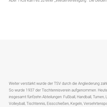
Aber 1928 kam es zu einer „Wiedervereinigung“: Die beiden
Weiter verstärkt wurde der TSV durch die Angliederung zahl
So wurde 1937 der Tischtennisverein aufgenommen. Heut
insgesamt fünfzehn Abteilungen: Fußball, Handball, Turnen, Le
Volleyball, Tischtennis, Eisscchießen, Kegeln, Versehrten