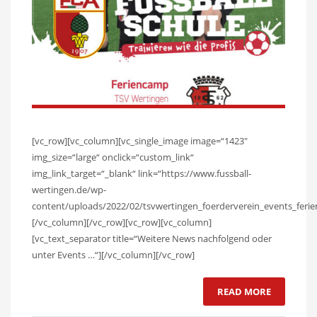
[vc_row][vc_column][vc_single_image image=“1423″
img_size=“large“ onclick=“custom_link“
img_link_target=“_blank“ link=“https://www.fussball-
wertingen.de/wp-
content/uploads/2022/02/tsvwertingen_foerderverein_events_ferie
[/vc_column][/vc_row][vc_row][vc_column]
[vc_text_separator title=“Weitere News nachfolgend oder
unter Events …“][/vc_column][/vc_row]
READ MORE