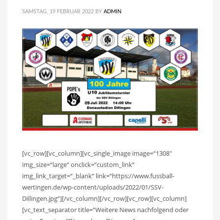
SAMSTAG, 19 FEBRUAR 2022
BY
ADMIN
[vc_row][vc_column][vc_single_image image=“1308″
img_size=“large“ onclick=“custom_link“
img_link_target=“_blank“ link=“https://www.fussball-
wertingen.de/wp-content/uploads/2022/01/SSV-
Dillingen.jpg“][/vc_column][/vc_row][vc_row][vc_column]
[vc_text_separator title=“Weitere News nachfolgend oder