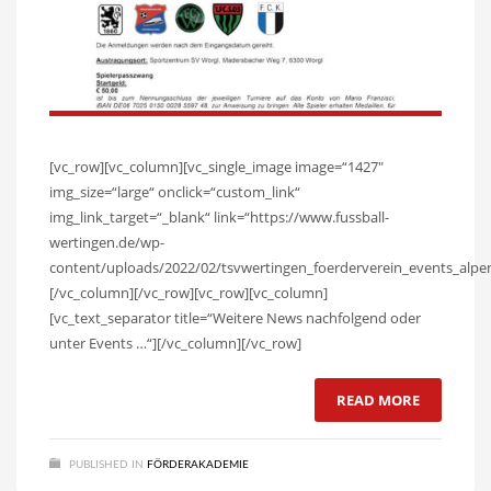
[vc_row][vc_column][vc_single_image image=“1427″
img_size=“large“ onclick=“custom_link“
img_link_target=“_blank“ link=“https://www.fussball-
wertingen.de/wp-
content/uploads/2022/02/tsvwertingen_foerderverein_events_alpen
[/vc_column][/vc_row][vc_row][vc_column]
[vc_text_separator title=“Weitere News nachfolgend oder
unter Events …“][/vc_column][/vc_row]
READ MORE
PUBLISHED IN
FÖRDERAKADEMIE