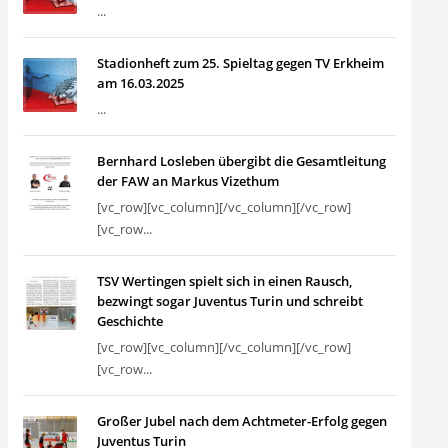
...
Stadionheft zum 25. Spieltag gegen TV Erkheim
am 16.03.2025
...
Bernhard Losleben übergibt die Gesamtleitung
der FAW an Markus Vizethum
[vc_row][vc_column][/vc_column][/vc_row]
[vc_row...
TSV Wertingen spielt sich in einen Rausch,
bezwingt sogar Juventus Turin und schreibt
Geschichte
[vc_row][vc_column][/vc_column][/vc_row]
[vc_row...
Großer Jubel nach dem Achtmeter-Erfolg gegen
Juventus Turin