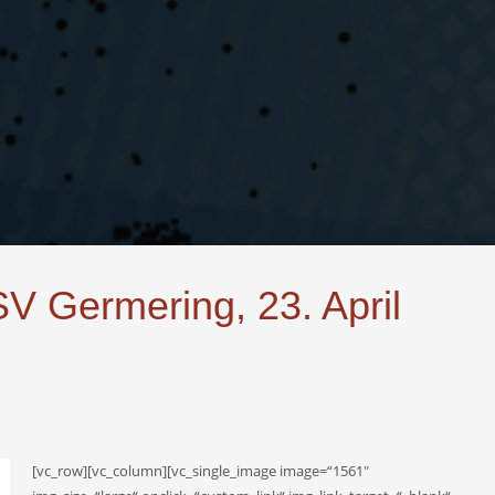
SV Germering, 23. April
[vc_row][vc_column][vc_single_image image=“1561″