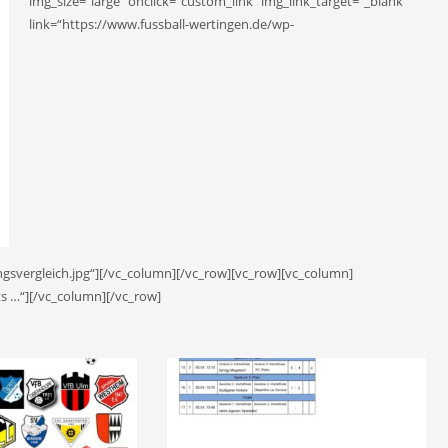
img_size=“large“ onclick=“custom_link“ img_link_target=“_blank“
link=“https://www.fussball-wertingen.de/wp-
gsvergleich.jpg“][/vc_column][/vc_row][vc_row][vc_column]
ts …“][/vc_column][/vc_row]