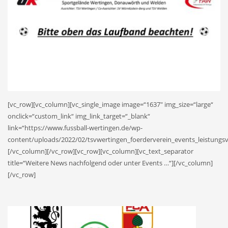
[vc_row][vc_column][vc_single_image image=“1637″ img_size=“large“
onclick=“custom_link“ img_link_target=“_blank“
link=“https://www.fussball-wertingen.de/wp-
content/uploads/2022/02/tsvwertingen_foerderverein_events_leistungsve
[/vc_column][/vc_row][vc_row][vc_column][vc_text_separator
title=“Weitere News nachfolgend oder unter Events …“][/vc_column]
[/vc_row]