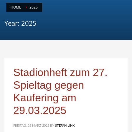
HOME
2025
Year: 2025
Stadionheft zum 27.
Spieltag gegen
Kaufering am
29.03.2025
FREITAG, 28 MÄRZ 2025
BY
STEFAN LINK